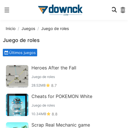
Inicio
Juegos
Juego de roles
Juego de roles
Últimos juegos
Heroes After the Fall
Juego de roles
28.52MB
8.7
Cheats for POKEMON White
Juego de roles
10.34MB
8.8
Scrap Real Mechanic game