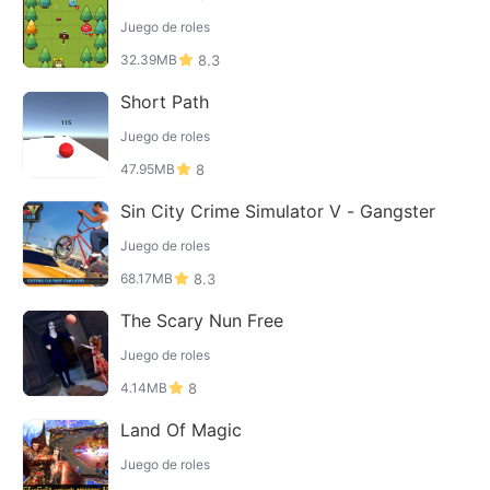
Juego de roles
32.39MB
8.3
Short Path
Juego de roles
47.95MB
8
Sin City Crime Simulator V - Gangster
Juego de roles
68.17MB
8.3
The Scary Nun Free
Juego de roles
4.14MB
8
Land Of Magic
Juego de roles