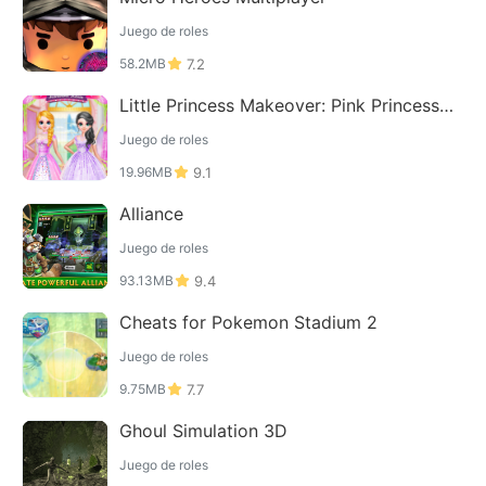
Juego de roles
58.2MB
7.2
Little Princess Makeover: Pink Princess
Girls Game
Juego de roles
19.96MB
9.1
Alliance
Juego de roles
93.13MB
9.4
Cheats for Pokemon Stadium 2
Juego de roles
9.75MB
7.7
Ghoul Simulation 3D
Juego de roles