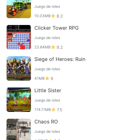
Juego de roles
10.03MB
8.2
Clicker Tower RPG
Juego de roles
23.64MB
9.2
Siege of Heroes: Ruin
Juego de roles
41MB
9
Little Sister
Juego de roles
174.11MB
7.5
Chaos RO
Juego de roles