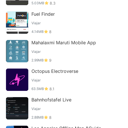
5.03MB
8.3
Fuel Finder
Viajar
4.14MB
8
Mahalaxmi Maruti Mobile App
Viajar
2.99MB
9
Octopus Electroverse
Viajar
63.5MB
8.1
Bahnhofstafel Live
Viajar
2.88MB
8