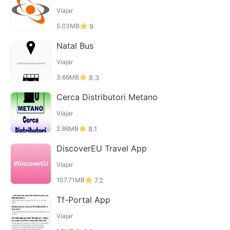
Viajar
5.03MB
9
Natal Bus
Viajar
3.66MB
8.3
Cerca Distributori Metano
Viajar
2.86MB
8.1
DiscoverEU Travel App
Viajar
107.71MB
7.2
Tf-Portal App
Viajar