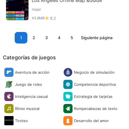
Los Angeles Offline Map &Guide
Viajar
43.8MB
8.2
1
2
3
4
5
Siguiente página
Categorías de juegos
Aventura de acción
Negocio de simulación
Juego de roles
Competencia deportiva
Inteligencia casual
Estrategia de tarjetas
Ritmo musical
Rompecabezas de texto
Tiroteo
Desarrollo del amor