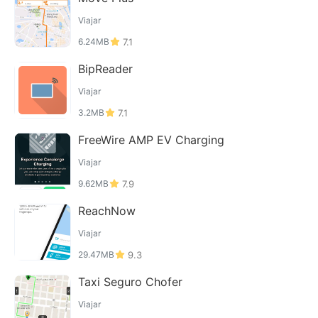
Viajar
6.24MB
7.1
BipReader
Viajar
3.2MB
7.1
FreeWire AMP EV Charging
Viajar
9.62MB
7.9
ReachNow
Viajar
29.47MB
9.3
Taxi Seguro Chofer
Viajar