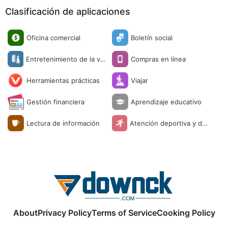
Clasificación de aplicaciones
Oficina comercial
Boletín social
Entretenimiento de la vid
Compras en línea
a
Herramientas prácticas
Viajar
Gestión financiera
Aprendizaje educativo
Lectura de información
Atención deportiva y de
salud
About
Privacy Policy
Terms of Service
Cooking Policy