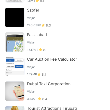
1.8MB
9.1
Szofer
Viajar
243.03KB
8.3
Faisalabad
Viajar
15.17MB
8.1
Car Auction Fee Calculator
Viajar
1.79MB
8.1
Dubai Taxi Corporation
Viajar
3.13MB
8.4
Tourist Attractions Tirupati