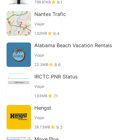
799.81KB
9.1
Nantes Trafic
Viajar
1.62MB
9.4
Alabama Beach Vacation Rentals
Viajar
23.3MB
8.6
IRCTC PNR Status
Viajar
1.63MB
7.1
Hengst
Viajar
26.73MB
9.3
Move Plus