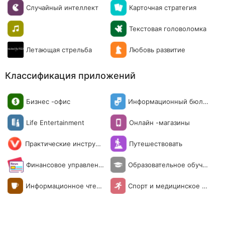
Случайный интеллект
Карточная стратегия
Текстовая головоломка
Летающая стрельба
Любовь развитие
Классификация приложений
Бизнес -офис
Информационный бюлл
етень
Life Entertainment
Онлайн -магазины
Практические инструме
Путешествовать
нты
Финансовое управлени
Образовательное обуче
е
ние
Информационное чтени
Спорт и медицинское о
е
бслуживание