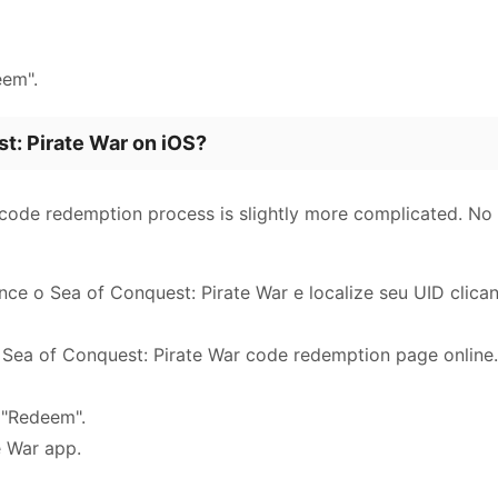
eem".
t: Pirate War on iOS?
r code redemption process is slightly more complicated. N
ce o Sea of ​​Conquest: Pirate War e localize seu UID cli
l Sea of Conquest: Pirate War code redemption page online.
t "Redeem".
e War app.