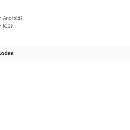
n Android?
n iOS?
 codes