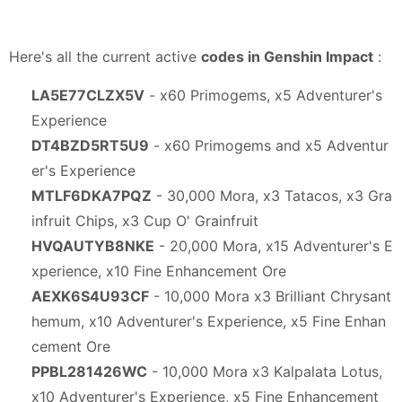
Here's all the current active
codes in Genshin Impact
:
LA5E77CLZX5V
- x60 Primogems, x5 Adventurer's
Experience
DT4BZD5RT5U9
- x60 Primogems and x5 Adventur
er's Experience
MTLF6DKA7PQZ
- 30,000 Mora, x3 Tatacos, x3 Gra
infruit Chips, x3 Cup O' Grainfruit
HVQAUTYB8NKE
- 20,000 Mora, x15 Adventurer's E
xperience, x10 Fine Enhancement Ore
AEXK6S4U93CF
- 10,000 Mora x3 Brilliant Chrysant
hemum, x10 Adventurer's Experience, x5 Fine Enhan
cement Ore
PPBL281426WC
- 10,000 Mora x3 Kalpalata Lotus,
x10 Adventurer's Experience, x5 Fine Enhancement