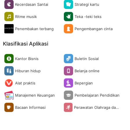
Kecerdasan Santai
Strategi kartu
Ritme musik
Teka -teki teks
Penembakan terbang
Pengembangan cinta
Klasifikasi Aplikasi
Kantor Bisnis
Buletin Sosial
Hiburan hidup
Belanja online
Alat praktis
Bepergian
Manajemen Keuangan
Pembelajaran Pendidikan
Bacaan Informasi
Perawatan Olahraga dan
Kesehatan