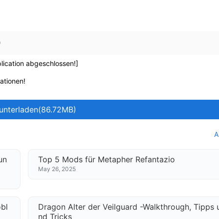
0
lication abgeschlossen!]
mationen!
unterladen(86.72MB)
A
un
Top 5 Mods für Metapher Refantazio
May 26, 2025
bl
Dragon Alter der Veilguard -Walkthrough, Tipps 
nd Tricks