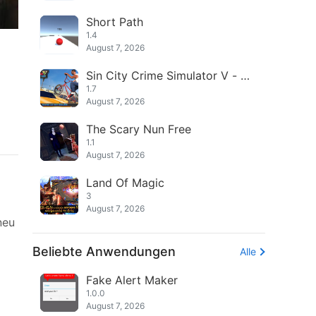
Short Path
1.4
August 7, 2026
Sin City Crime Simulator V - G
angster
1.7
August 7, 2026
The Scary Nun Free
1.1
August 7, 2026
Land Of Magic
3
August 7, 2026
neu
Beliebte Anwendungen
Alle
Fake Alert Maker
1.0.0
August 7, 2026