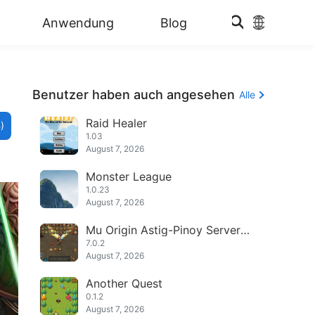
Anwendung
Blog
Benutzer haben auch angesehen
Alle
Raid Healer
)
1.03
August 7, 2026
Monster League
1.0.23
August 7, 2026
Mu Origin Astig-Pinoy Server
(Cumulative Diamonds)
7.0.2
August 7, 2026
Another Quest
0.1.2
August 7, 2026