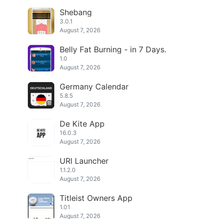
Shebang
3.0.1
August 7, 2026
Belly Fat Burning - in 7 Days.
1.0
August 7, 2026
Germany Calendar
5.8.5
August 7, 2026
De Kite App
16.0.3
August 7, 2026
URI Launcher
1.1.2.0
August 7, 2026
Titleist Owners App
1.01
August 7, 2026